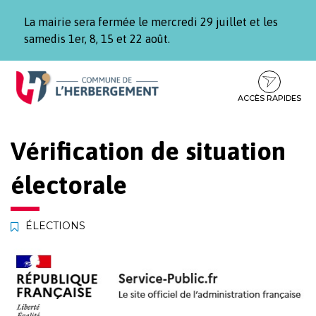
Gestion des traceurs
La mairie sera fermée le mercredi 29 juillet et les
samedis 1er, 8, 15 et 22 août.
Aller
Aller
Aller
à
au
au
la
contenu
pied
ACCÈS RAPIDES
navigation
de
page
Vérification de situation
électorale
ÉLECTIONS