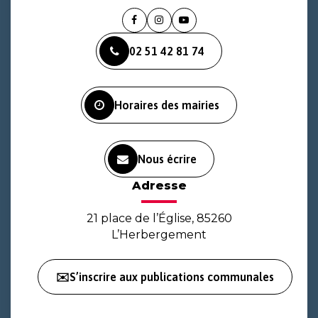
Lien
Lien
Lien
vers
vers
vers
02 51 42 81 74
le
le
la
compte
compte
chaîne
Facebook
Instagram
Youtube
Horaires des mairies
Nous écrire
Adresse
21 place de l’Église, 85260
L’Herbergement
✉️S’inscrire aux publications communales