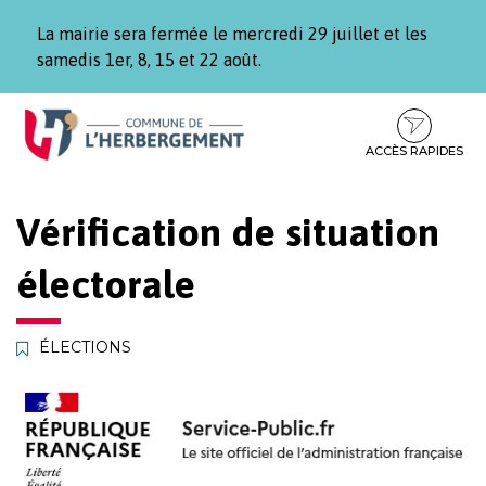
Gestion des traceurs
La mairie sera fermée le mercredi 29 juillet et les
samedis 1er, 8, 15 et 22 août.
Aller
Aller
Aller
à
au
au
la
contenu
pied
ACCÈS RAPIDES
navigation
de
page
Vérification de situation
électorale
ÉLECTIONS