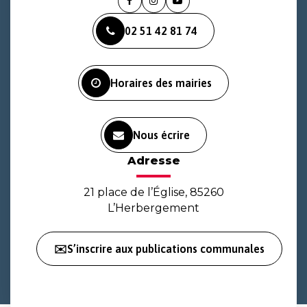
Lien
Lien
Lien
vers
vers
vers
02 51 42 81 74
le
le
la
compte
compte
chaîne
Facebook
Instagram
Youtube
Horaires des mairies
Nous écrire
Adresse
21 place de l’Église, 85260
L’Herbergement
✉️S’inscrire aux publications communales