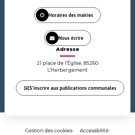
Facebook
Instagram
Youtube
Horaires des mairies
Nous écrire
Adresse
21 place de l’Église, 85260
L’Herbergement
✉️S’inscrire aux publications communales
Gestion des cookies
Accessibilité