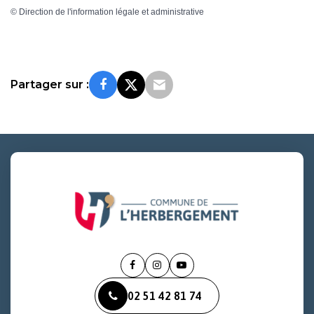
©
Direction de l'information légale et administrative
Partager sur :
Lien
Lien
Lien
vers
vers
vers
02 51 42 81 74
le
le
la
compte
compte
chaîne