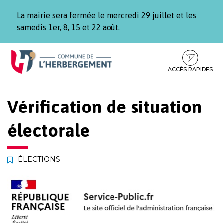
Gestion des traceurs
La mairie sera fermée le mercredi 29 juillet et les
samedis 1er, 8, 15 et 22 août.
Aller
Aller
Aller
à
au
au
la
contenu
pied
ACCÈS RAPIDES
navigation
de
page
Vérification de situation
électorale
ÉLECTIONS