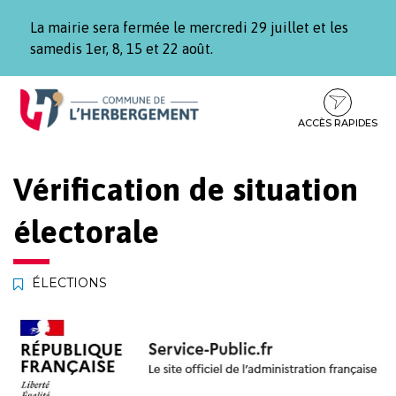
Gestion des traceurs
La mairie sera fermée le mercredi 29 juillet et les
samedis 1er, 8, 15 et 22 août.
Aller
Aller
Aller
à
au
au
la
contenu
pied
ACCÈS RAPIDES
navigation
de
page
Vérification de situation
électorale
ÉLECTIONS