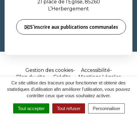
21 place de l’Église, 85260
L’Herbergement
✉️S’inscrire aux publications communales
Gestion des cookies
Accessibilité
Plan du site
Crédits
Mentions Légales
Ce site utilise des traceurs pour fonctionner et obtenir des
Site
statistiques d'utilisation afin améliorer l'utilisation, vous pouvez
réalisé
contrôler ceux que vous souhaitez activer.
par
Tout accepter
Tout refuser
Personnaliser
Inovagora
MENU
RECHERCHER
ACCESSIBILITÉ
(ouverture
dans
un