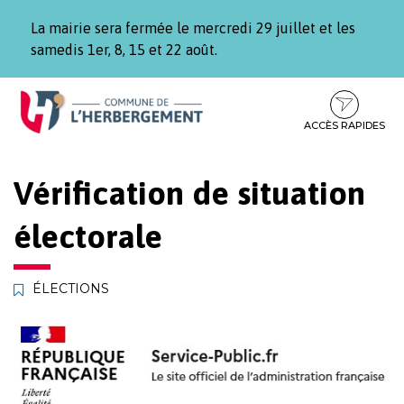
Gestion des traceurs
La mairie sera fermée le mercredi 29 juillet et les
samedis 1er, 8, 15 et 22 août.
Aller
Aller
Aller
à
au
au
la
contenu
pied
ACCÈS RAPIDES
navigation
de
page
Vérification de situation
électorale
ÉLECTIONS