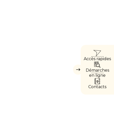
ACCÈ
Accès rapides
DIREC
Démarches
Masquer
les
en ligne
accès
directs
Contacts