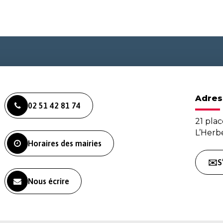
Adres
02 51 42 81 74
21 plac
L’Her
Horaires des mairies
✉️S
Nous écrire