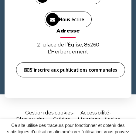
Nous écrire
Adresse
21 place de l’Église, 85260
L’Herbergement
✉️S’inscrire aux publications communales
Gestion des cookies
Accessibilité
Plan du site
Crédits
Mentions Légales
Ce site utilise des traceurs pour fonctionner et obtenir des
Site
statistiques d'utilisation afin améliorer l'utilisation, vous pouvez