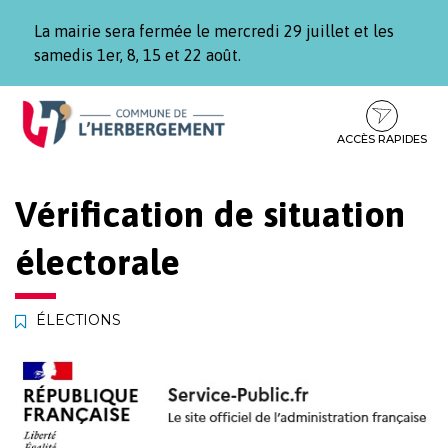
Gestion des traceurs
La mairie sera fermée le mercredi 29 juillet et les
samedis 1er, 8, 15 et 22 août.
Aller
Aller
Aller
à
au
au
la
contenu
pied
ACCÈS RAPIDES
navigation
de
page
Vérification de situation
électorale
ÉLECTIONS