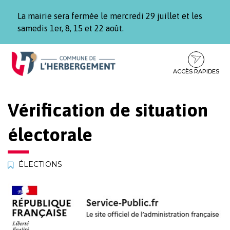
Gestion des traceurs
La mairie sera fermée le mercredi 29 juillet et les
samedis 1er, 8, 15 et 22 août.
Aller
Aller
Aller
à
au
au
la
contenu
pied
ACCÈS RAPIDES
navigation
de
page
Vérification de situation
électorale
ÉLECTIONS