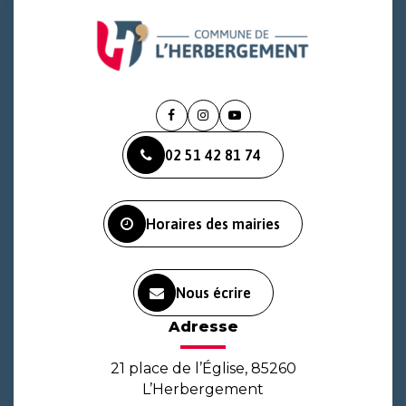
Lien
Lien
Lien
vers
vers
vers
02 51 42 81 74
le
le
la
compte
compte
chaîne
Facebook
Instagram
Youtube
Horaires des mairies
Nous écrire
Adresse
21 place de l’Église, 85260
L’Herbergement