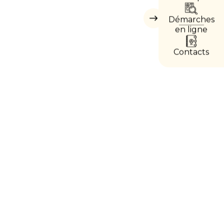
DIREC
Démarches
Masquer
les
en ligne
accès
directs
Contacts