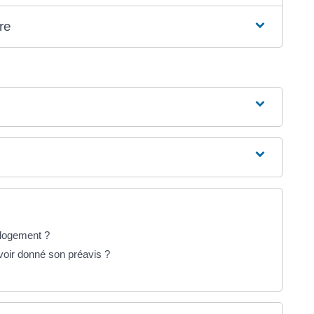
ire
n logement ?
avoir donné son préavis ?