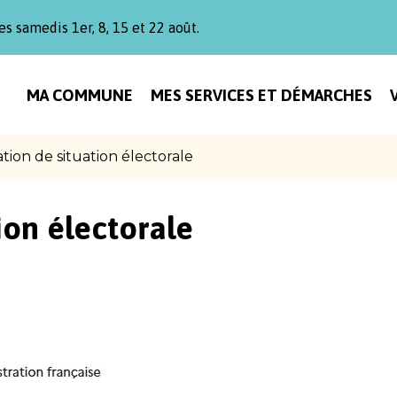
es samedis 1er, 8, 15 et 22 août.
MA COMMUNE
MES SERVICES ET DÉMARCHES
ation de situation électorale
ion électorale