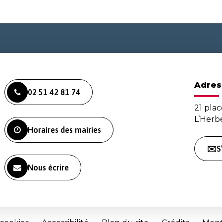
Adres
02 51 42 81 74
21 plac
L’Her
Horaires des mairies
✉️S
Nous écrire