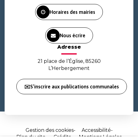
Facebook
Instagram
Youtube
Horaires des mairies
Nous écrire
Adresse
21 place de l’Église, 85260
L’Herbergement
✉️S’inscrire aux publications communales
Gestion des cookies
Accessibilité
Plan du site
Crédits
Mentions Légales