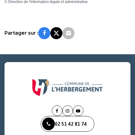
©
Direction de l'information légale et administrative
Partager sur :
Lien
Lien
Lien
vers
vers
vers
02 51 42 81 74
le
le
la
compte
compte
chaîne