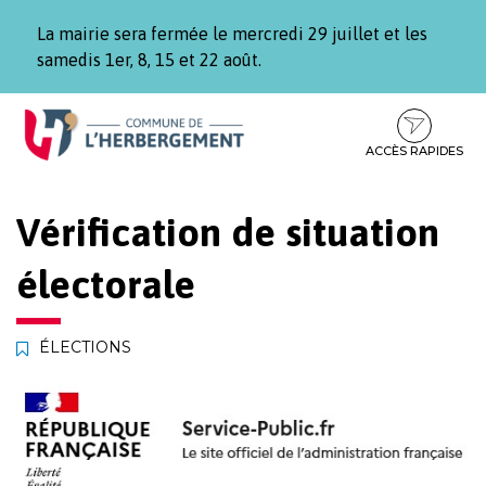
Gestion des traceurs
La mairie sera fermée le mercredi 29 juillet et les
samedis 1er, 8, 15 et 22 août.
Aller
Aller
Aller
à
au
au
la
contenu
pied
ACCÈS RAPIDES
navigation
de
page
Vérification de situation
électorale
ÉLECTIONS