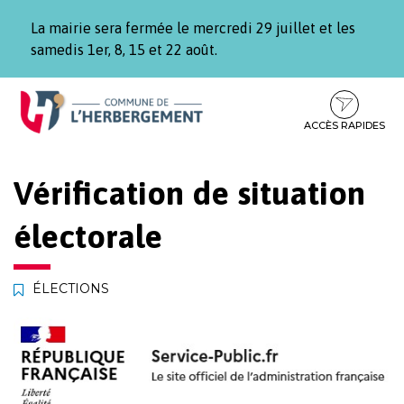
Gestion des traceurs
La mairie sera fermée le mercredi 29 juillet et les
samedis 1er, 8, 15 et 22 août.
Aller
Aller
Aller
à
au
au
la
contenu
pied
ACCÈS RAPIDES
navigation
de
page
Vérification de situation
électorale
ÉLECTIONS