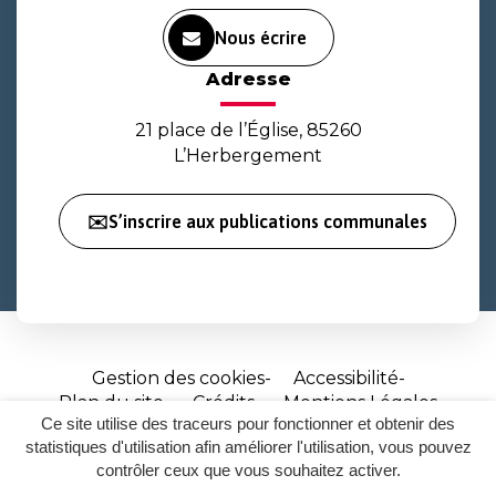
Nous écrire
Adresse
21 place de l’Église, 85260
L’Herbergement
✉️S’inscrire aux publications communales
Gestion des cookies
Accessibilité
Plan du site
Crédits
Mentions Légales
Ce site utilise des traceurs pour fonctionner et obtenir des
Site
statistiques d'utilisation afin améliorer l'utilisation, vous pouvez
réalisé
contrôler ceux que vous souhaitez activer.
par