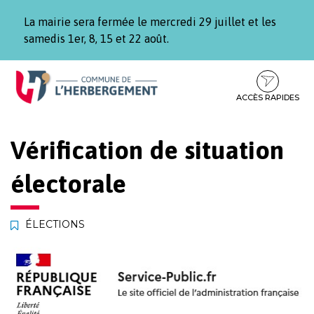
Gestion des traceurs
La mairie sera fermée le mercredi 29 juillet et les
samedis 1er, 8, 15 et 22 août.
Aller
Aller
Aller
à
au
au
la
contenu
pied
ACCÈS RAPIDES
navigation
de
page
Vérification de situation
électorale
ÉLECTIONS