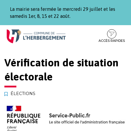
Gestion des traceurs
La mairie sera fermée le mercredi 29 juillet et les
samedis 1er, 8, 15 et 22 août.
Aller
Aller
Aller
à
au
au
la
contenu
pied
ACCÈS RAPIDES
navigation
de
page
Vérification de situation
électorale
ÉLECTIONS