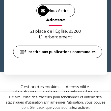
Nous écrire
Adresse
21 place de l’Église, 85260
L’Herbergement
✉️S’inscrire aux publications communales
Gestion des cookies
Accessibilité
Plan du site
Crédits
Mentions Légales
Ce site utilise des traceurs pour fonctionner et obtenir des
Site
statistiques d'utilisation afin améliorer l'utilisation, vous pouvez
réalisé
contrôler ceux que vous souhaitez activer.