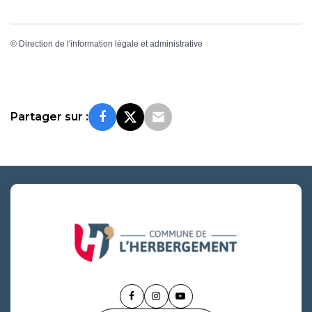
©
Direction de l'information légale et administrative
Partager sur :
Lien
Lien
Lien