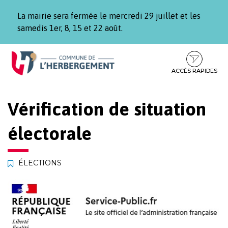
Gestion des traceurs
La mairie sera fermée le mercredi 29 juillet et les
samedis 1er, 8, 15 et 22 août.
Aller
Aller
Aller
à
au
au
la
contenu
pied
ACCÈS RAPIDES
navigation
de
page
Vérification de situation
électorale
ÉLECTIONS