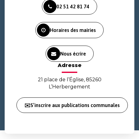
vers
vers
vers
02 51 42 81 74
le
le
la
compte
compte
chaîne
Facebook
Instagram
Youtube
Horaires des mairies
Nous écrire
Adresse
21 place de l’Église, 85260
L’Herbergement
✉️S’inscrire aux publications communales