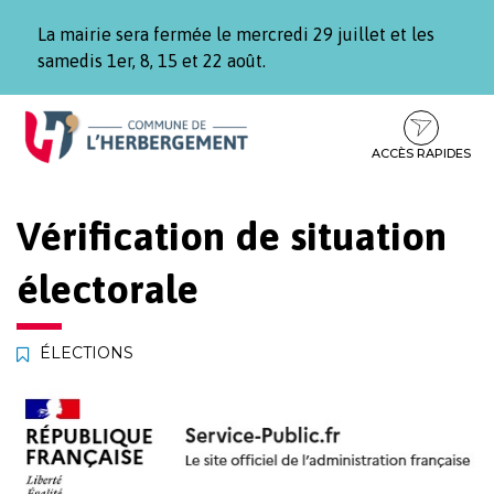
Gestion des traceurs
La mairie sera fermée le mercredi 29 juillet et les
samedis 1er, 8, 15 et 22 août.
Aller
Aller
Aller
à
au
au
la
contenu
pied
ACCÈS RAPIDES
navigation
de
page
Vérification de situation
électorale
ÉLECTIONS