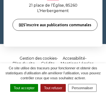
21 place de l’Église, 85260
L’Herbergement
✉️S’inscrire aux publications communales
Gestion des cookies
Accessibilité
Plan du site
Crédits
Mentions Légales
Ce site utilise des traceurs pour fonctionner et obtenir des
Site
statistiques d'utilisation afin améliorer l'utilisation, vous pouvez
réalisé
contrôler ceux que vous souhaitez activer.
par
Tout accepter
Tout refuser
Personnaliser
Inovagora
MENU
RECHERCHER
ACCESSIBILITÉ
(ouverture
dans
un