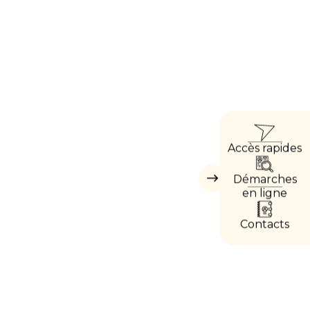
ACCÈ
Accès rapides
DIREC
Démarches
Masquer
les
en ligne
accès
directs
Contacts