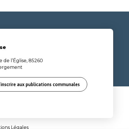
se
e de l’Église, 85260
bergement
’inscrire aux publications communales
ions Légales