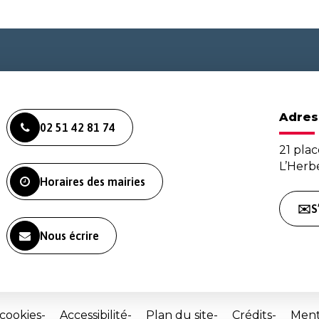
Adres
02 51 42 81 74
21 plac
L’Her
Horaires des mairies
✉️S
Nous écrire
 cookies
Accessibilité
Plan du site
Crédits
Ment