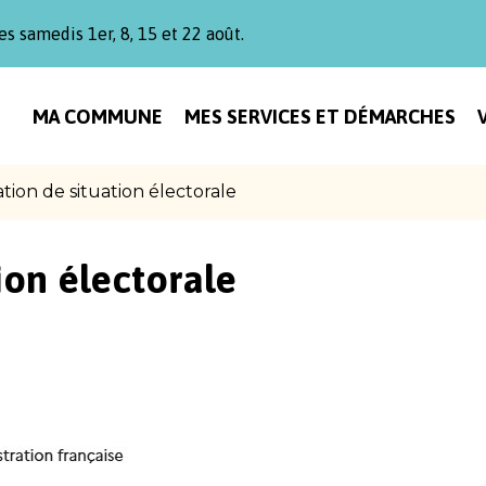
es samedis 1er, 8, 15 et 22 août.
MA COMMUNE
MES SERVICES ET DÉMARCHES
ation de situation électorale
ion électorale