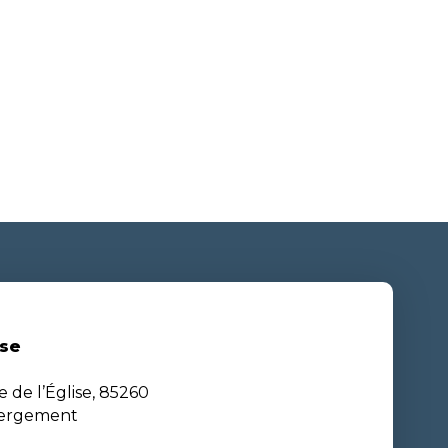
se
e de l’Église, 85260
bergement