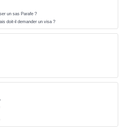
iser un sas Parafe ?
ais doit-il demander un visa ?
s
s