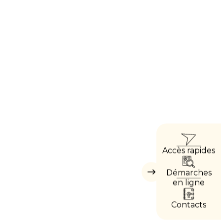
ACCÈ
Accès rapides
DIREC
Démarches
Masquer
les
en ligne
accès
directs
Contacts