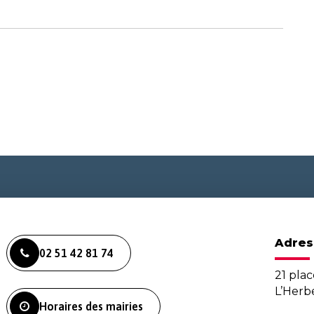
Adres
02 51 42 81 74
21 plac
L’Her
Horaires des mairies