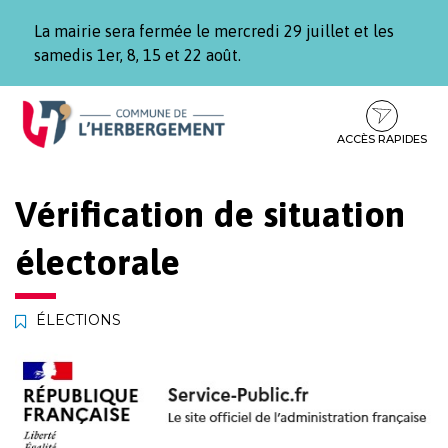
Gestion des traceurs
La mairie sera fermée le mercredi 29 juillet et les
samedis 1er, 8, 15 et 22 août.
Aller
Aller
Aller
à
au
au
la
contenu
pied
ACCÈS RAPIDES
navigation
de
page
Vérification de situation
électorale
ÉLECTIONS