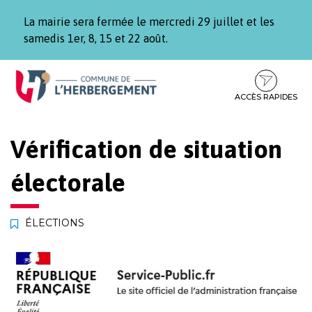
Gestion des traceurs
La mairie sera fermée le mercredi 29 juillet et les
samedis 1er, 8, 15 et 22 août.
Aller
Aller
Aller
à
au
au
la
contenu
pied
ACCÈS RAPIDES
navigation
de
page
Vérification de situation
électorale
ÉLECTIONS