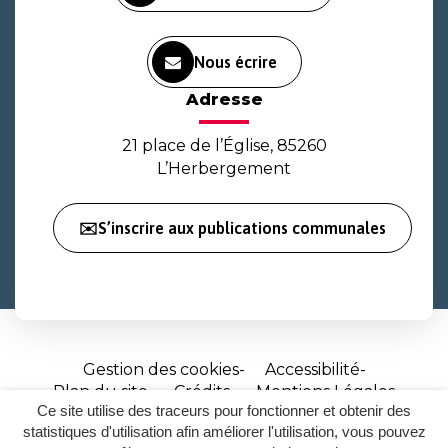
Nous écrire
Adresse
21 place de l’Église, 85260
L’Herbergement
✉️S’inscrire aux publications communales
Gestion des cookies
Accessibilité
Plan du site
Crédits
Mentions Légales
Ce site utilise des traceurs pour fonctionner et obtenir des
Site
statistiques d'utilisation afin améliorer l'utilisation, vous pouvez