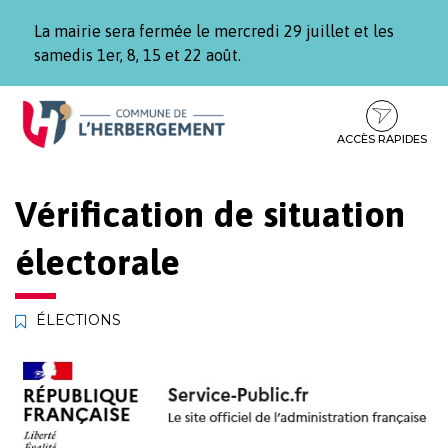
Gestion des traceurs
La mairie sera fermée le mercredi 29 juillet et les
samedis 1er, 8, 15 et 22 août.
Aller
Aller
Aller
à
au
au
la
contenu
pied
ACCÈS RAPIDES
navigation
de
page
Vérification de situation
électorale
ÉLECTIONS