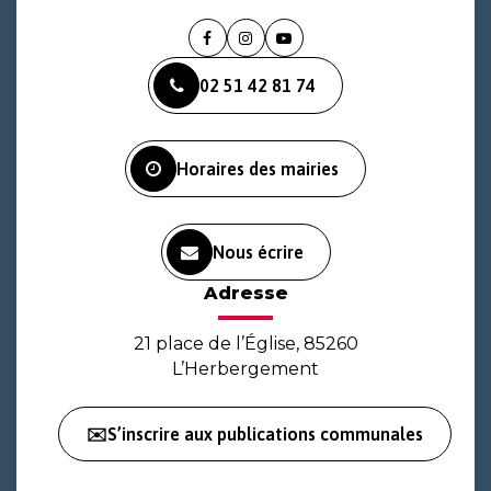
Lien
Lien
Lien
vers
vers
vers
02 51 42 81 74
le
le
la
compte
compte
chaîne
Facebook
Instagram
Youtube
Horaires des mairies
Nous écrire
Adresse
21 place de l’Église, 85260
L’Herbergement
✉️S’inscrire aux publications communales