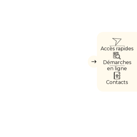
ACCÈ
Accès rapides
DIREC
Démarches
Masquer
les
en ligne
accès
directs
Contacts