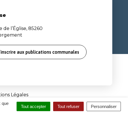
se
e de l’Église, 85260
bergement
’inscrire aux publications communales
ions Légales
x que
Tout accepter
Tout refuser
Personnaliser