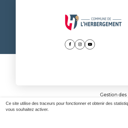
Lien
Lien
Lien
vers
vers
vers
le
le
la
compte
compte
chaîne
Facebook
Instagram
Youtube
Gestion des
Ce site utilise des traceurs pour fonctionner et obtenir des statisti
vous souhaitez activer.