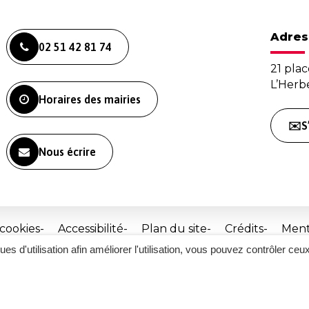
Adres
02 51 42 81 74
21 plac
L’Her
Horaires des mairies
✉️S
Nous écrire
 cookies
Accessibilité
Plan du site
Crédits
Ment
ques d'utilisation afin améliorer l'utilisation, vous pouvez contrôler ceu
Site
réalisé
par
Inovagora