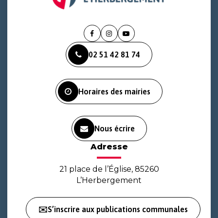
Lien
Lien
Lien
vers
vers
vers
02 51 42 81 74
le
le
la
compte
compte
chaîne
Facebook
Instagram
Youtube
Horaires des mairies
Nous écrire
Adresse
21 place de l’Église, 85260
L’Herbergement
✉️S’inscrire aux publications communales