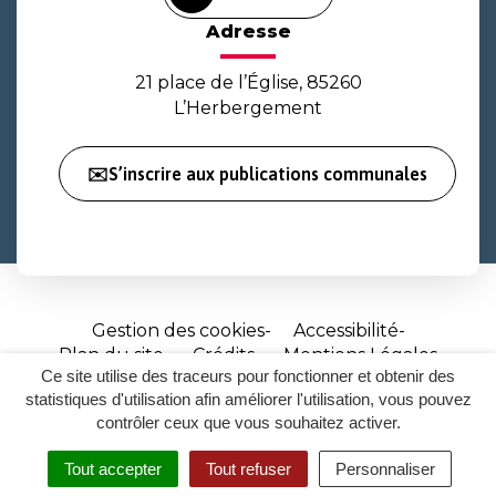
Adresse
21 place de l’Église, 85260
L’Herbergement
✉️S’inscrire aux publications communales
Gestion des cookies
Accessibilité
Plan du site
Crédits
Mentions Légales
Ce site utilise des traceurs pour fonctionner et obtenir des
Site
statistiques d'utilisation afin améliorer l'utilisation, vous pouvez
réalisé
contrôler ceux que vous souhaitez activer.
par
Tout accepter
Tout refuser
Personnaliser
Inovagora
MENU
RECHERCHER
ACCESSIBILITÉ