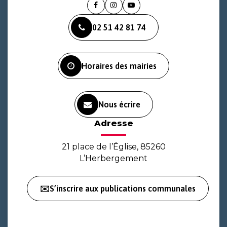
Lien
Lien
Lien
vers
vers
vers
02 51 42 81 74
le
le
la
compte
compte
chaîne
Facebook
Instagram
Youtube
Horaires des mairies
Nous écrire
Adresse
21 place de l’Église, 85260
L’Herbergement
✉️S’inscrire aux publications communales