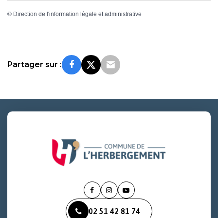
©
Direction de l'information légale et administrative
Partager sur :
Lien
Lien
Lien
vers
vers
vers
02 51 42 81 74
le
le
la