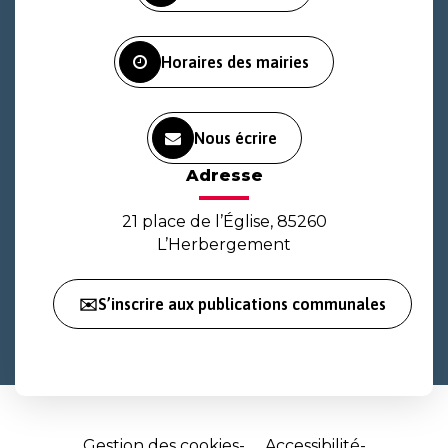
compte
compte
chaîne
Facebook
Instagram
Youtube
Horaires des mairies
Nous écrire
Adresse
21 place de l’Église, 85260
L’Herbergement
✉️S’inscrire aux publications communales
Gestion des cookies
Accessibilité