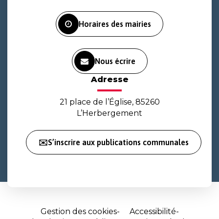
Facebook
Instagram
Youtube
Horaires des mairies
Nous écrire
Adresse
21 place de l’Église, 85260
L’Herbergement
✉️S’inscrire aux publications communales
Gestion des cookies
Accessibilité