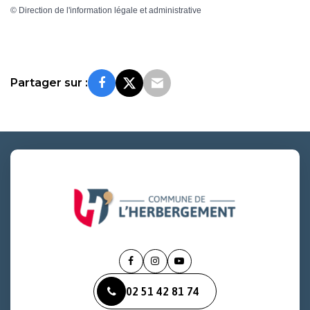
©
Direction de l'information légale et administrative
Partager sur :
Lien
Lien
Lien
vers
vers
vers
02 51 42 81 74
le
le
la
compte
compte
chaîne