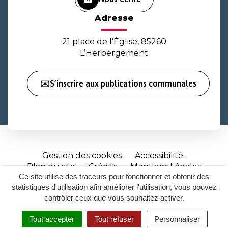
Adresse
21 place de l’Église, 85260
L’Herbergement
✉️S’inscrire aux publications communales
Gestion des cookies
Accessibilité
Plan du site
Crédits
Mentions Légales
Ce site utilise des traceurs pour fonctionner et obtenir des
Site
statistiques d'utilisation afin améliorer l'utilisation, vous pouvez
réalisé
contrôler ceux que vous souhaitez activer.
par
Tout accepter
Tout refuser
Personnaliser
Inovagora
MENU
RECHERCHER
ACCESSIBILITÉ