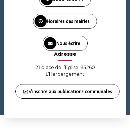
le
le
la
compte
compte
chaîne
Facebook
Instagram
Youtube
Horaires des mairies
Nous écrire
Adresse
21 place de l’Église, 85260
L’Herbergement
✉️S’inscrire aux publications communales