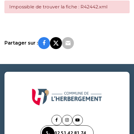
Impossible de trouver la fiche : R42442.xml
Partager sur :
Lien
Lien
Lien
vers
vers
vers
02 51 42 81 74