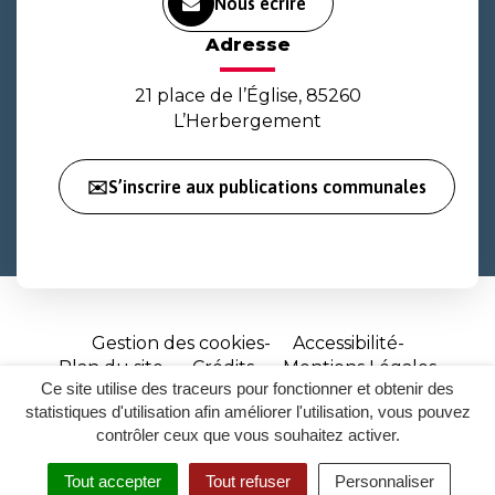
Nous écrire
Adresse
21 place de l’Église, 85260
L’Herbergement
✉️S’inscrire aux publications communales
Gestion des cookies
Accessibilité
Plan du site
Crédits
Mentions Légales
Ce site utilise des traceurs pour fonctionner et obtenir des
Site
statistiques d'utilisation afin améliorer l'utilisation, vous pouvez
réalisé
contrôler ceux que vous souhaitez activer.
par
Tout accepter
Tout refuser
Personnaliser
Inovagora
MENU