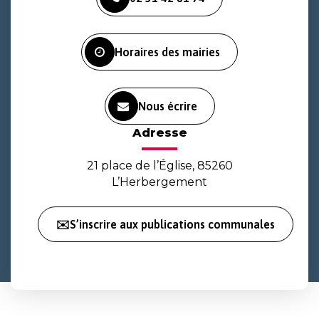
le
le
la
compte
compte
chaîne
Facebook
Instagram
Youtube
Horaires des mairies
Nous écrire
Adresse
21 place de l’Église, 85260
L’Herbergement
✉️S’inscrire aux publications communales