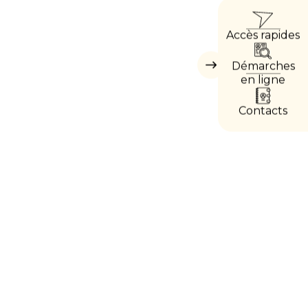
ACCÈ
Accès rapides
DIREC
Démarches
Masquer
les
en ligne
accès
directs
Contacts