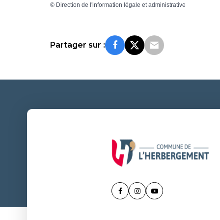
©
Direction de l'information légale et administrative
Partager sur :
Lien
Lien
Lien
vers
vers
vers
le
le
la