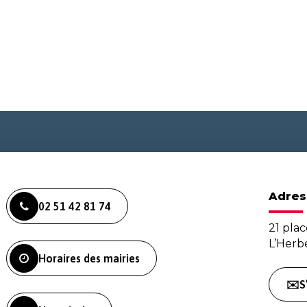
Adres
02 51 42 81 74
21 plac
L’Her
Horaires des mairies
✉️S