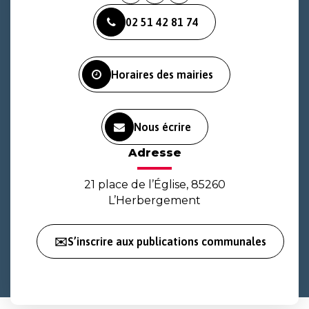
vers
vers
vers
02 51 42 81 74
le
le
la
compte
compte
chaîne
Facebook
Instagram
Youtube
Horaires des mairies
Nous écrire
Adresse
21 place de l’Église, 85260
L’Herbergement
✉️S’inscrire aux publications communales