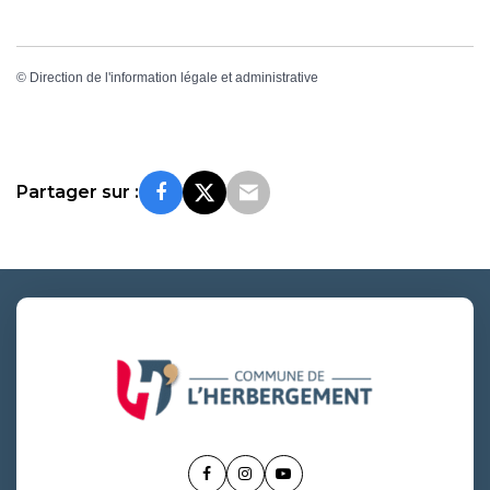
©
Direction de l'information légale et administrative
Partager sur :
Lien
Lien
Lien