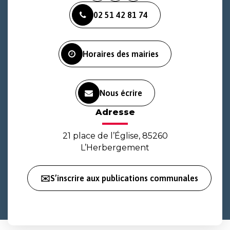
vers
vers
vers
02 51 42 81 74
le
le
la
compte
compte
chaîne
Facebook
Instagram
Youtube
Horaires des mairies
Nous écrire
Adresse
21 place de l’Église, 85260
L’Herbergement
✉️S’inscrire aux publications communales