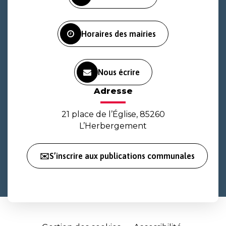
compte
compte
chaîne
Facebook
Instagram
Youtube
Horaires des mairies
Nous écrire
Adresse
21 place de l’Église, 85260
L’Herbergement
✉️S’inscrire aux publications communales