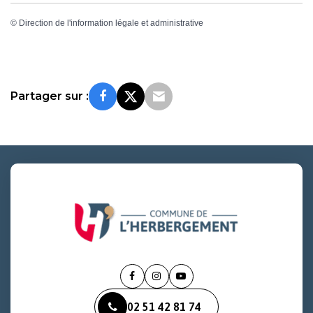
©
Direction de l'information légale et administrative
Partager sur :
Lien
Lien
Lien
vers
vers
vers
02 51 42 81 74
le
le
la