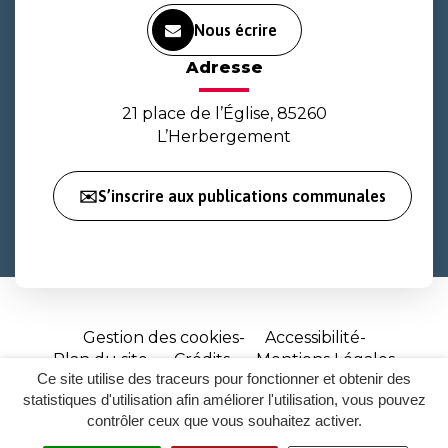
Nous écrire
Adresse
21 place de l’Église, 85260
L’Herbergement
✉️S’inscrire aux publications communales
Gestion des cookies
Accessibilité
Plan du site
Crédits
Mentions Légales
Ce site utilise des traceurs pour fonctionner et obtenir des
Site
statistiques d'utilisation afin améliorer l'utilisation, vous pouvez
réalisé
contrôler ceux que vous souhaitez activer.
par