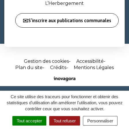
L’Herbergement
✉️S’inscrire aux publications communales
Gestion des cookies
Accessibilité
Plan du site
Crédits
Mentions Légales
Site
réalisé
par
Ce site utilise des traceurs pour fonctionner et obtenir des
Inovagora
statistiques d'utilisation afin améliorer l'utilisation, vous pouvez
(ouverture
contrôler ceux que vous souhaitez activer.
dans
un
Tout accepter
Tout refuser
Personnaliser
MENU
nouvel
RECHERCHER
ACCESSIBILITÉ