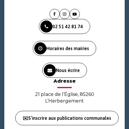
Lien
Lien
Lien
vers
vers
vers
02 51 42 81 74
le
le
la
compte
compte
chaîne
Facebook
Instagram
Youtube
Horaires des mairies
Nous écrire
Adresse
21 place de l’Église, 85260
L’Herbergement
✉️S’inscrire aux publications communales