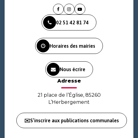
Lien
Lien
Lien
vers
vers
vers
02 51 42 81 74
le
le
la
compte
compte
chaîne
Facebook
Instagram
Youtube
Horaires des mairies
Nous écrire
Adresse
21 place de l’Église, 85260
L’Herbergement
✉️S’inscrire aux publications communales