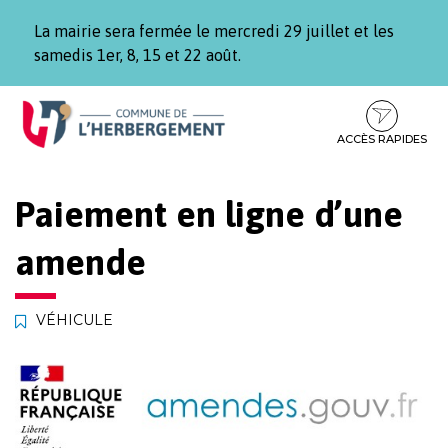
Gestion des traceurs
La mairie sera fermée le mercredi 29 juillet et les
samedis 1er, 8, 15 et 22 août.
Aller
Aller
Aller
à
au
au
la
contenu
pied
ACCÈS RAPIDES
navigation
de
page
Paiement en ligne d’une
amende
VÉHICULE