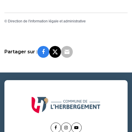
©
Direction de l'information légale et administrative
Partager sur :
Lien
Lien
Lien