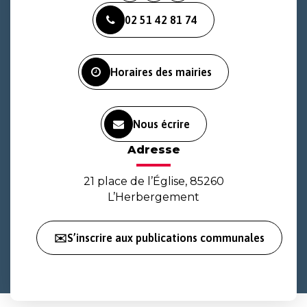
vers
vers
vers
02 51 42 81 74
le
le
la
compte
compte
chaîne
Facebook
Instagram
Youtube
Horaires des mairies
Nous écrire
Adresse
21 place de l’Église, 85260
L’Herbergement
✉️S’inscrire aux publications communales