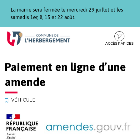
Gestion des traceurs
La mairie sera fermée le mercredi 29 juillet et les
samedis 1er, 8, 15 et 22 août.
Aller
Aller
Aller
à
au
au
la
contenu
pied
ACCÈS RAPIDES
navigation
de
page
Paiement en ligne d’une
amende
VÉHICULE