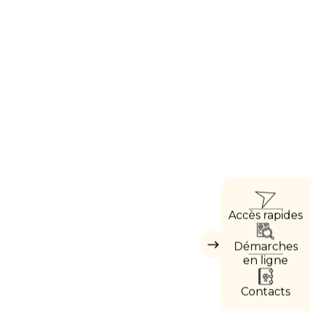
ACCÈ
Accès rapides
DIREC
Démarches
Masquer
les
en ligne
accès
directs
Contacts