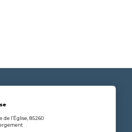
se
e de l’Église, 85260
bergement