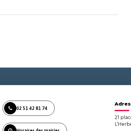
Adres
02 51 42 81 74
21 plac
L’Her
Horaires des mairies