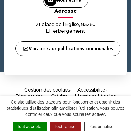
Nous écrire
Adresse
21 place de l’Église, 85260
L’Herbergement
✉️S’inscrire aux publications communales
Gestion des cookies
Accessibilité
Plan du site
Crédits
Mentions Légales
Ce site utilise des traceurs pour fonctionner et obtenir des
Site
statistiques d'utilisation afin améliorer l'utilisation, vous pouvez
réalisé
contrôler ceux que vous souhaitez activer.
par
Tout accepter
Tout refuser
Personnaliser
Inovagora
MENU
RECHERCHER
ACCESSIBILITÉ