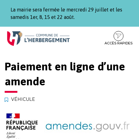
Gestion des traceurs
La mairie sera fermée le mercredi 29 juillet et les
samedis 1er, 8, 15 et 22 août.
Aller
Aller
Aller
à
au
au
la
contenu
pied
ACCÈS RAPIDES
navigation
de
page
Paiement en ligne d’une
amende
VÉHICULE