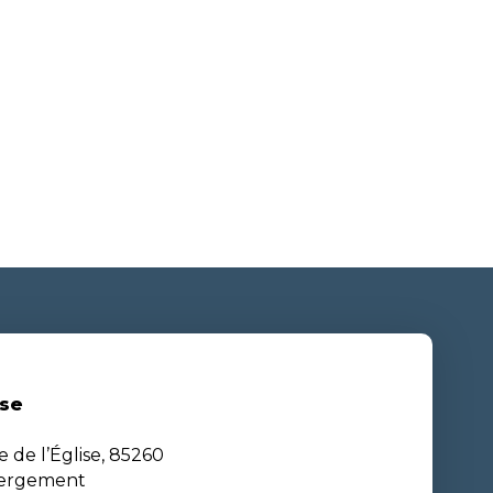
se
e de l’Église, 85260
bergement