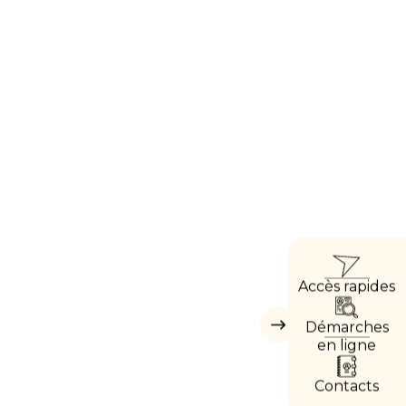
ACCÈ
Accès rapides
DIREC
Démarches
Masquer
les
en ligne
accès
directs
Contacts