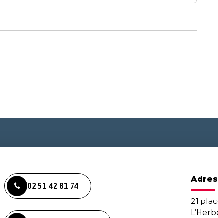
Adres
02 51 42 81 74
21 plac
L’Her