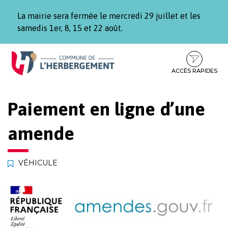
Gestion des traceurs
La mairie sera fermée le mercredi 29 juillet et les
samedis 1er, 8, 15 et 22 août.
Aller
Aller
Aller
à
au
au
la
contenu
pied
ACCÈS RAPIDES
navigation
de
page
Paiement en ligne d’une
amende
VÉHICULE