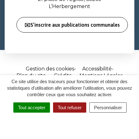
L’Herbergement
✉️S’inscrire aux publications communales
Gestion des cookies
Accessibilité
Plan du site
Crédits
Mentions Légales
Ce site utilise des traceurs pour fonctionner et obtenir des
Site
statistiques d'utilisation afin améliorer l'utilisation, vous pouvez
réalisé
contrôler ceux que vous souhaitez activer.
par
Tout accepter
Tout refuser
Personnaliser
Inovagora
MENU
RECHERCHER
ACCESSIBILITÉ
(ouverture
dans
un
nouvel