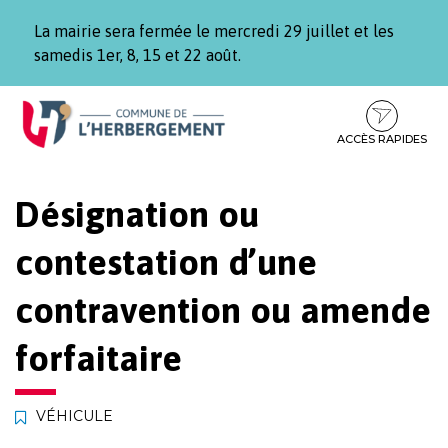
Gestion des traceurs
La mairie sera fermée le mercredi 29 juillet et les
samedis 1er, 8, 15 et 22 août.
Aller
Aller
Aller
à
au
au
la
contenu
pied
ACCÈS RAPIDES
navigation
de
page
Désignation ou
contestation d’une
contravention ou amende
forfaitaire
VÉHICULE