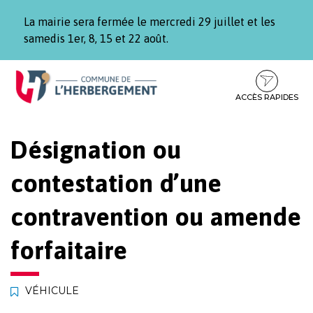
Gestion des traceurs
La mairie sera fermée le mercredi 29 juillet et les
samedis 1er, 8, 15 et 22 août.
Aller
Aller
Aller
à
au
au
la
contenu
pied
ACCÈS RAPIDES
navigation
de
page
Désignation ou
contestation d’une
contravention ou amende
forfaitaire
VÉHICULE