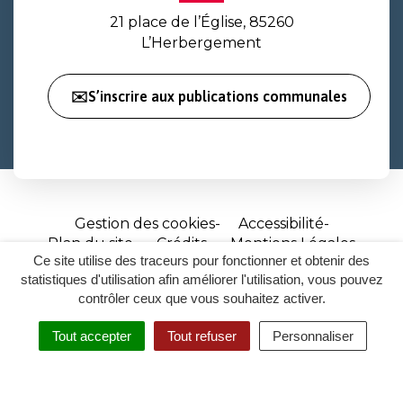
21 place de l’Église, 85260
L’Herbergement
✉️S’inscrire aux publications communales
Gestion des cookies
Accessibilité
Plan du site
Crédits
Mentions Légales
Ce site utilise des traceurs pour fonctionner et obtenir des
Site
statistiques d'utilisation afin améliorer l'utilisation, vous pouvez
réalisé
contrôler ceux que vous souhaitez activer.
par
Tout accepter
Tout refuser
Personnaliser
Inovagora
MENU
RECHERCHER
ACCESSIBILITÉ
(ouverture
dans
un