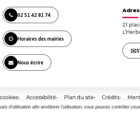
Adres
02 51 42 81 74
21 plac
L’Her
Horaires des mairies
✉️S
Nous écrire
 cookies
Accessibilité
Plan du site
Crédits
Ment
ques d'utilisation afin améliorer l'utilisation, vous pouvez contrôler ceu
Site
réalisé
par
Inovagora
(ouverture