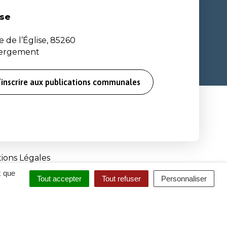
se
e de l’Église, 85260
bergement
’inscrire aux publications communales
ions Légales
x que
Tout accepter
Tout refuser
Personnaliser