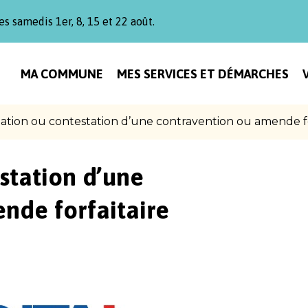
es samedis 1er, 8, 15 et 22 août.
MA COMMUNE
MES SERVICES ET DÉMARCHES
ation ou contestation d’une contravention ou amende fo
station d’une
nde forfaitaire