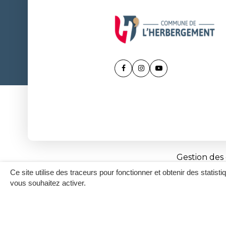
Lien
Lien
Lien
vers
vers
vers
le
le
la
compte
compte
chaîne
Facebook
Instagram
Youtube
Gestion des
Ce site utilise des traceurs pour fonctionner et obtenir des statisti
vous souhaitez activer.