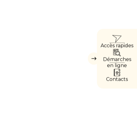
ACCÈ
Accès rapides
DIREC
Démarches
Masquer
les
en ligne
accès
directs
Contacts