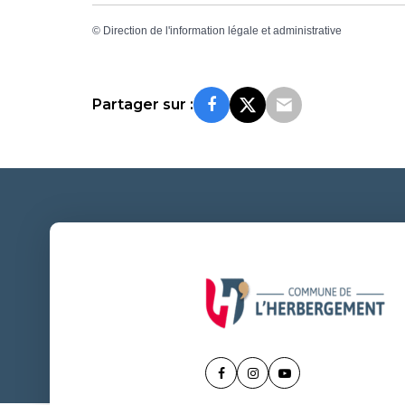
©
Direction de l'information légale et administrative
Partager sur :
Lien
Lien
Lien
vers
vers
vers