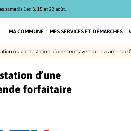
es samedis 1er, 8, 15 et 22 août.
MA COMMUNE
MES SERVICES ET DÉMARCHES
ation ou contestation d’une contravention ou amende fo
station d’une
nde forfaitaire