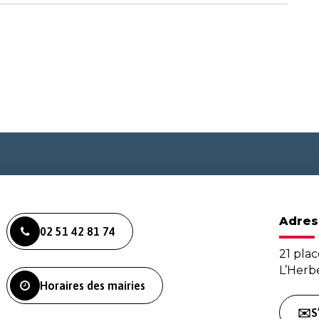
Adres
02 51 42 81 74
21 plac
L’Her
Horaires des mairies
✉️S