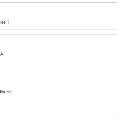
les ?
 A
libres)