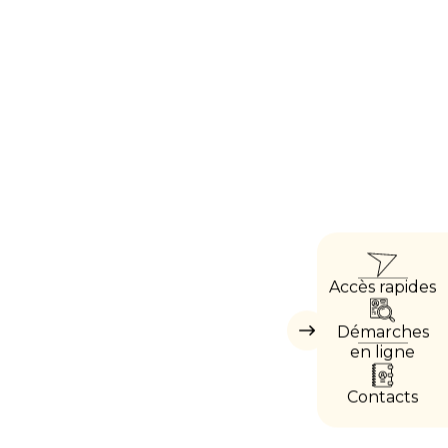
ACCÈ
Accès rapides
DIREC
Démarches
Masquer
les
en ligne
accès
directs
Contacts