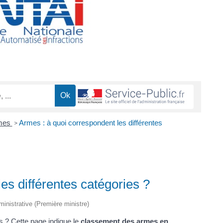
mes
Armes : à quoi correspondent les différentes
>
es différentes catégories ?
dministrative (Première ministre)
s ? Cette page indique le
classement des armes en