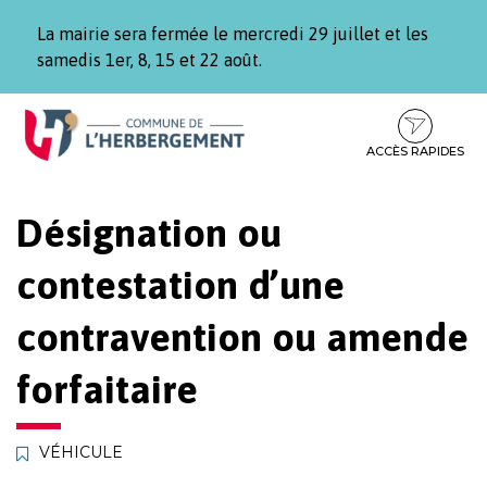
Gestion des traceurs
La mairie sera fermée le mercredi 29 juillet et les
samedis 1er, 8, 15 et 22 août.
Aller
Aller
Aller
à
au
au
la
contenu
pied
ACCÈS RAPIDES
navigation
de
page
Désignation ou
contestation d’une
contravention ou amende
forfaitaire
VÉHICULE