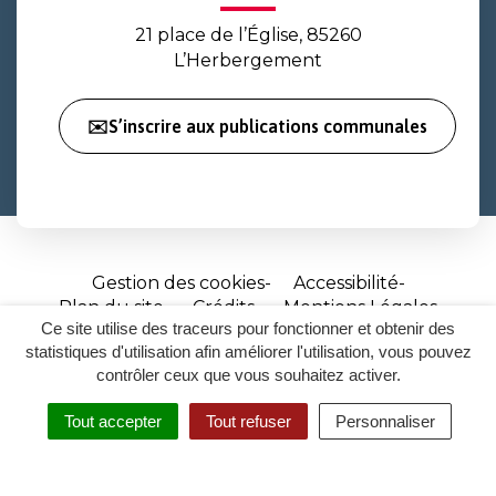
21 place de l’Église, 85260
L’Herbergement
✉️S’inscrire aux publications communales
Gestion des cookies
Accessibilité
Plan du site
Crédits
Mentions Légales
Ce site utilise des traceurs pour fonctionner et obtenir des
Site
statistiques d'utilisation afin améliorer l'utilisation, vous pouvez
réalisé
contrôler ceux que vous souhaitez activer.
par
Tout accepter
Tout refuser
Personnaliser
Inovagora
MENU
RECHERCHER
ACCESSIBILITÉ
(ouverture
dans