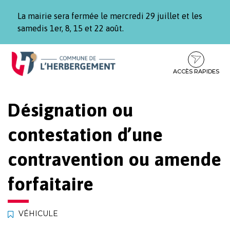
Gestion des traceurs
La mairie sera fermée le mercredi 29 juillet et les
samedis 1er, 8, 15 et 22 août.
Aller
Aller
Aller
à
au
au
la
contenu
pied
ACCÈS RAPIDES
navigation
de
page
Désignation ou
contestation d’une
contravention ou amende
forfaitaire
VÉHICULE